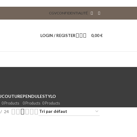
CGV
CONFIDENTIALITÉ
LOGIN / REGISTER
0,00
€
U
COUTURE
PENDULE
STYLO
0 Products
0 Products
0 Products
24