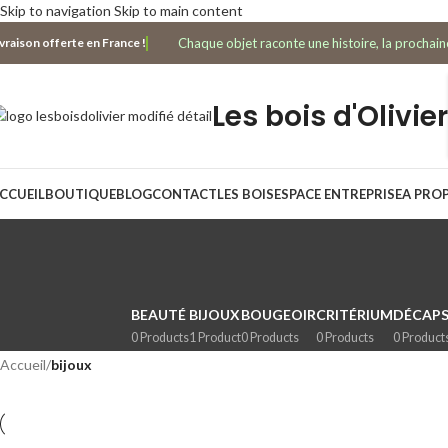
Skip to navigation
Skip to main content
Chaque objet raconte une histoire, la prochaine
ivraison offerte en France !
Les bois d'Olivier
CCUEIL
BOUTIQUE
BLOG
CONTACT
LES BOIS
ESPACE ENTREPRISE
A PRO
BEAUTÉ
BIJOUX
BOUGEOIR
CRITÉRIUM
DÉCAPS
0 Products
1 Product
0 Products
0 Products
0 Product
Accueil
/
bijoux