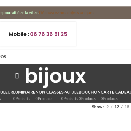
Découvrez nos objets uniques
 pourrait être la vôtre.
Mobile :
06 76 36 51 25
POS
bijoux
ULEUR
LUMINAIRE
NON CLASSÉ
SPATULE
BOUCHON
CARTE CADEA
s
0 Products
0 Products
0 Products
0 Products
0 Products
Show
9
12
18